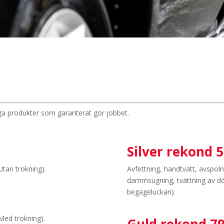
iga produkter som garanterat gör jobbet.
Silver rekond 5
Utan trokning).
Avfettning, handtvätt, avspol
dammsugning, tvättning av d
begageluckan).
Med trokning).