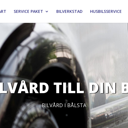
ART
SERVICE PAKET
BILVERKSTAD
HUSBILSSERVICE
LVÅRD TILL DIN 
BILVÅRD I BÅLSTA