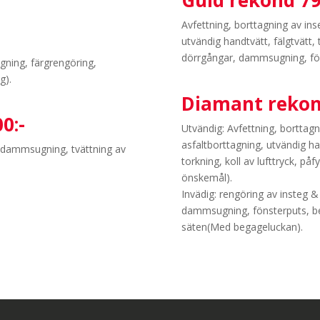
Guld rekond 79
Avfettning, borttagning av in
utvändig handtvätt, fälgtvätt, 
dörrgångar, dammsugning, fö
agning, färgrengöring,
g).
Diamant rekon
0:-
Utvändig: Avfettning, borttagn
asfaltborttagning, utvändig han
, dammsugning, tvättning av
torkning, koll av lufttryck, på
önskemål).
Invädig: rengöring av insteg &
dammsugning, fönsterputs, beg
säten(Med begageluckan).