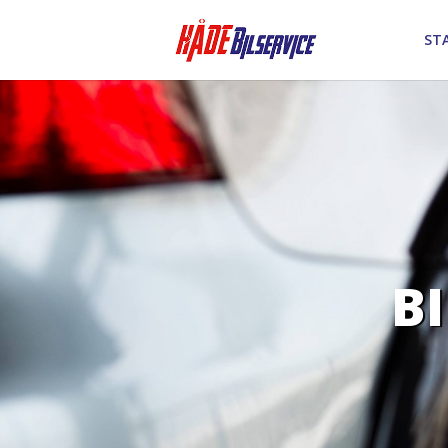
ST
BI